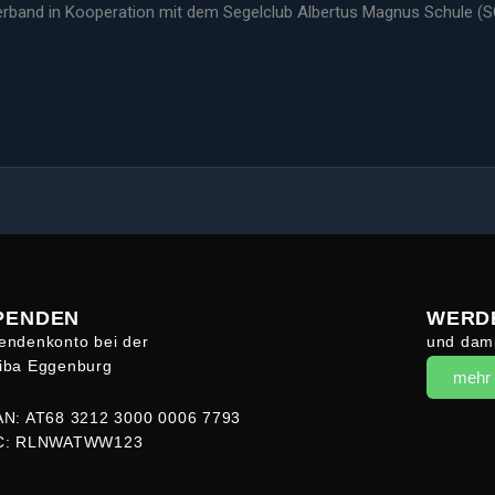
Verband in Kooperation mit dem Segelclub Albertus Magnus Schule (
PENDEN
WERDE
endenkonto bei der
und dami
iba Eggenburg
mehr
AN: AT68 3212 3000 0006 7793
C: RLNWATWW123