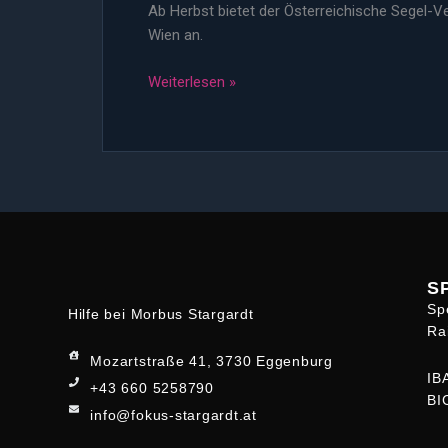
Ab Herbst bietet der Österreichische Segel-
OÖ
Wien an.
Weiterlesen »
S
Sp
Hilfe bei Morbus Stargardt
Ra
Mozartstraße 41, 3730 Eggenburg
IB
+43 660 5258790
BI
info@fokus-stargardt.at