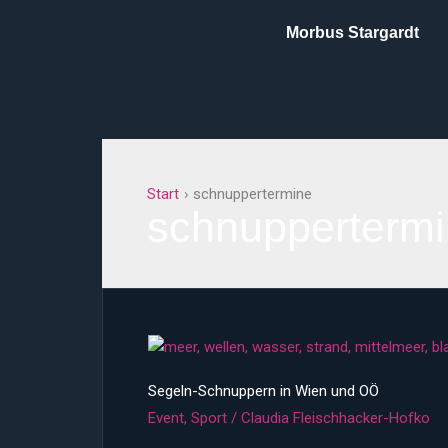
Inhalt
Zum
springen
Morbus Stargardt
Inhalt
springen
Start
schnuppertermine
schnupperterm
Segeln-
Schnuppern
Segeln-Schnuppern in Wien und OÖ
in
Wien
Event
,
Sport
/
Claudia Fleischhacker-Hofko
und