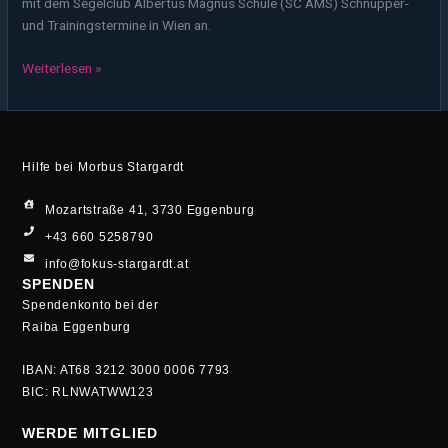
mit dem Segelclub Albertus Magnus Schule (SC AMS) Schnupper-
und Trainingstermine in Wien an.
Weiterlesen »
Hilfe bei Morbus Stargardt
Mozartstraße 41, 3730 Eggenburg
+43 660 5258790
info@fokus-stargardt.at
SPENDEN
Spendenkonto bei der
Raiba Eggenburg
IBAN: AT68 3212 3000 0006 7793
BIC: RLNWATWW123
WERDE MITGLIED