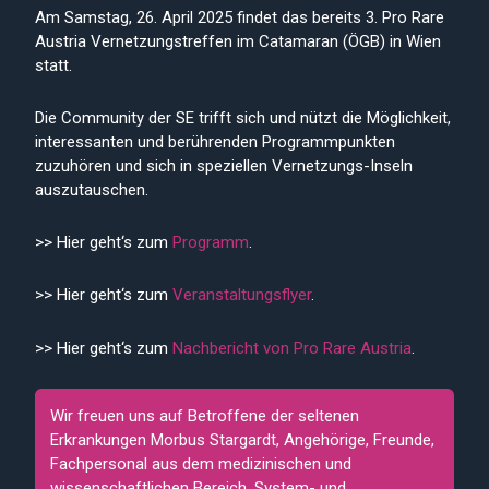
Am Samstag, 26. April 2025 findet das bereits 3. Pro Rare
Austria Vernetzungstreffen im Catamaran (ÖGB) in Wien
statt.
Die Community der SE trifft sich und nützt die Möglichkeit,
interessanten und berührenden Programmpunkten
zuzuhören und sich in speziellen Vernetzungs-Inseln
auszutauschen.
>> Hier geht‘s zum
Programm
.
>> Hier geht‘s zum
Veranstaltungsflyer
.
>> Hier geht‘s zum
Nachbericht von Pro Rare Austria
.
Triff auch Vertreter von FOKUS Stargardt!
Wir freuen uns auf
Betroffene der seltenen
Erkrankungen Morbus Stargardt, Angehörige, Freunde,
Fachpersonal aus dem medizinischen und
wissenschaftlichen Bereich, System- und