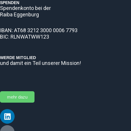
SPENDEN
Spendenkonto bei der
Raiba Eggenburg
IBAN: AT68 3212 3000 0006 7793
BIC: RLNWATWW123
WERDE MITGLIED
und damit ein Teil unserer Mission!
mehr dazu
Linkedin
Cities-
Facebook
Instagram
iconcities