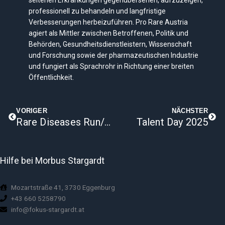
seltenen Erkrankungen gegenübersehen, aufzuzeigen,
professionell zu behandeln und langfristige
Verbesserungen herbeizuführen. Pro Rare Austria
agiert als Mittler zwischen Betroffenen, Politik und
Behörden, Gesundheitsdienstleistern, Wissenschaft
und Forschung sowie der pharmazeutischen Industrie
und fungiert als Sprachrohr in Richtung einer breiten
Öffentlichkeit.
Zurück
Näch
VORIGER
NÄCHSTER
Rare Diseases Run/Walk 2025
Talent Day 2025
Hilfe bei Morbus Stargardt
Mozartstraße 41, 3730 Eggenburg
+43 660 5258790
info@fokus-stargardt.at