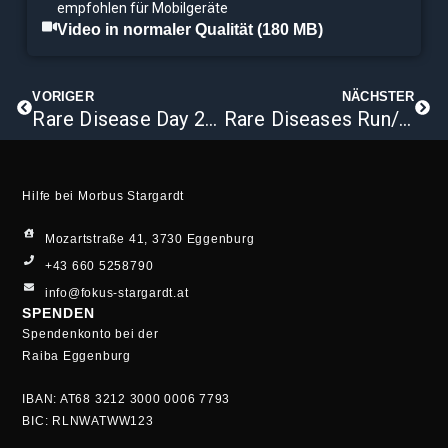
empfohlen für Mobilgeräte
Video in normaler Qualität (180 MB)
Zurück
Näch
VORIGER
NÄCHSTER
Rare Disease Day 2025
Rare Diseases Run/Walk 2025
Hilfe bei Morbus Stargardt
Mozartstraße 41, 3730 Eggenburg
+43 660 5258790
info@fokus-stargardt.at
SPENDEN
Spendenkonto bei der
Raiba Eggenburg
IBAN: AT68 3212 3000 0006 7793
BIC: RLNWATWW123